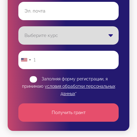
Заполняя форму регистрации, я
принимаю
условия обработки персональных
данных
*
Получить грант