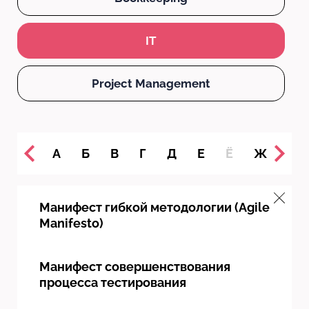
IT
Project Management
А
Б
В
Г
Д
Е
Ё
Ж
З
Манифест гибкой методологии (Agile
Manifesto)
Манифест совершенствования
процесса тестирования