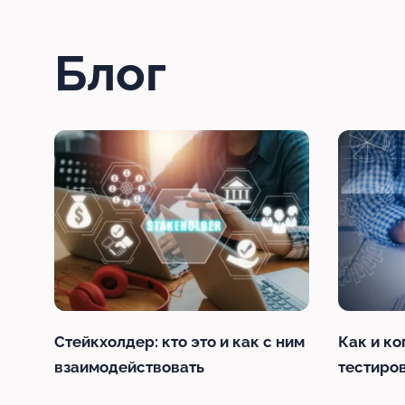
Блог
Стейкхолдер: кто это и как с ним
Как и ко
взаимодействовать
тестиро