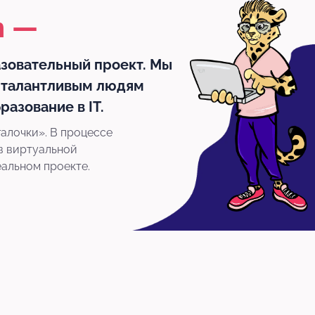
n —
зовательный проект. Мы
 талантливым людям
разование в IT.
галочки». В процессе
в виртуальной
альном проекте.