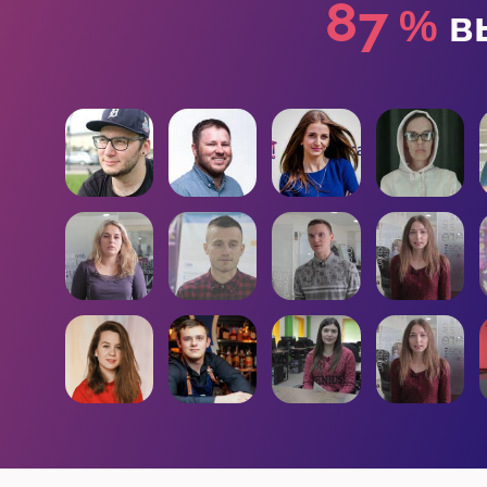
8
%
вы
7