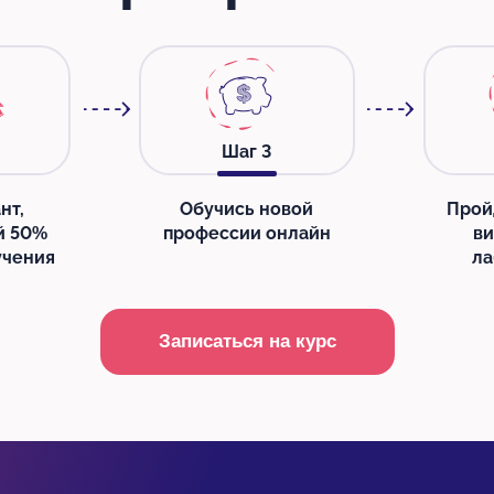
Шаг
3
нт,
Обучись новой
Прой
й 50%
профессии онлайн
в
учения
ла
Записаться на курс