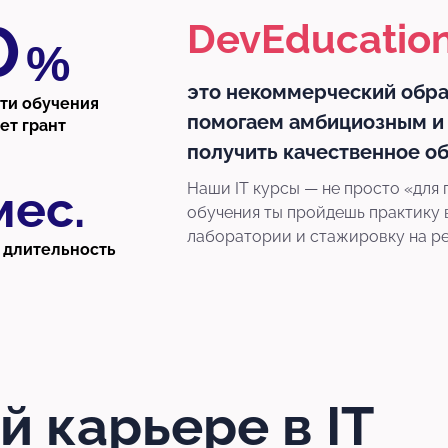
0
DevEducatio
%
это некоммерческий обра
ти обучения
помогаем амбициозным и
ет грант
получить качественное об
Наши IT курсы — не просто «для 
мес.
обучения ты пройдешь практику 
лаборатории и стажировку на ре
 длительность
й карьере в IT