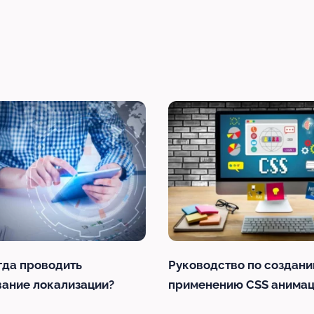
гда проводить
Руководство по создани
вание локализации?
применению CSS анима