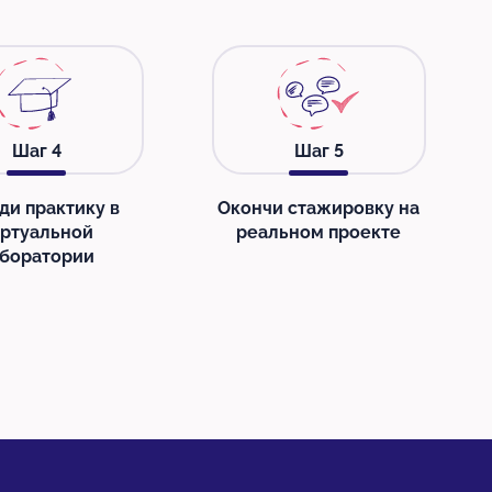
Шаг
4
Шаг
5
ди практику в
Окончи стажировку на
иртуальной
реальном проекте
боратории