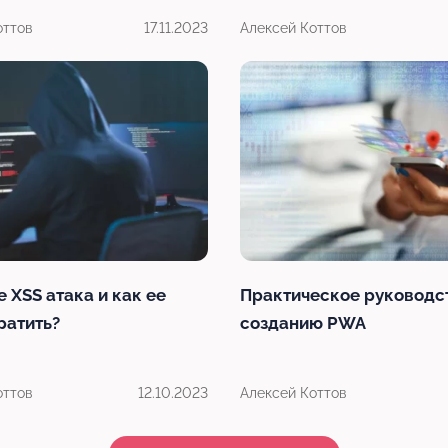
оттов
17.11.2023
Алексей Коттов
е XSS атака и как ее
Практическое руководс
ратить?
созданию PWA
оттов
12.10.2023
Алексей Коттов