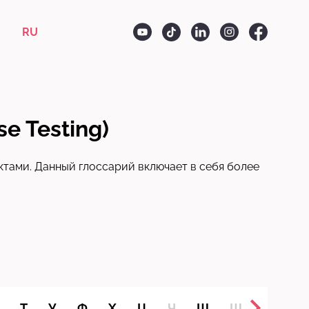
RU
e Testing)
ктами. Данный глоссарий включает в себя более
Т
У
Ф
Х
Ц
Ч
Ш
Щ
Ъ
Ы