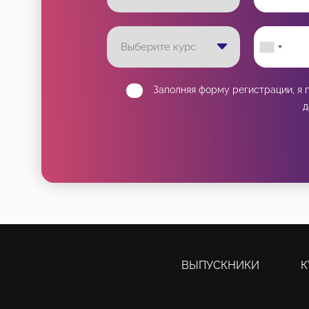
Analysis)
Анти-регрессионное тестирование
(Regression-Averse Testing)
Заполняя форму регистрации, я
д
Ассоциативная карта (Mind-Map)
ВЫПУСКНИКИ
К