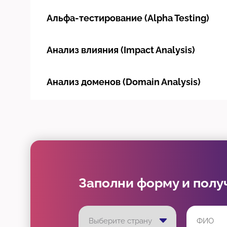
Альфа-тестирование (Alpha Testing)
Анализ влияния (Impact Analysis)
Анализ доменов (Domain Analysis)
Анализ Парето (Pareto Analysis)
Анализ первопричины (Root Cause
Analysis)
Заполни форму и полу
Анализ покрытия (Coverage Analysis)
Анализ потока данных (Data Flow