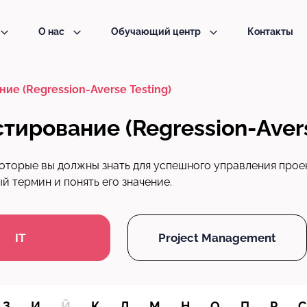
О нас
Обучающий центр
Контакты
е (Regression-Averse Testing)
ирование (Regression-Avers
оторые вы должны знать для успешного управления прое
 термин и понять его значение.
IT
Project Management
З
И
Й
К
Л
М
Н
О
П
Р
С