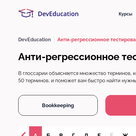
Курсы
DevEducation
Анти-регрессионное тестировани
Анти-регрессионное тест
В глоссарии объясняется множество терминов, к
50 терминов, и поможет вам быстро найти нужный
Bookkeeping
А
Б
В
Г
Д
Е
Ё
Ж