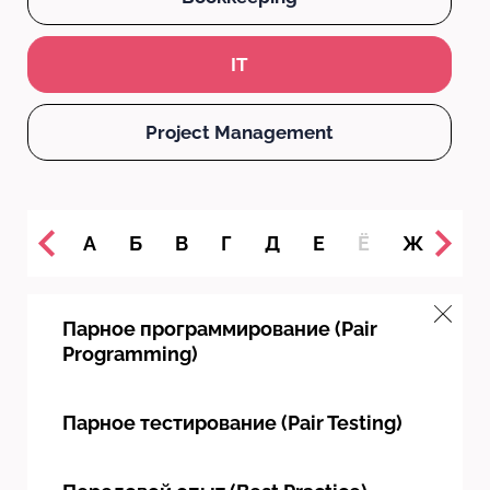
IT
Project Management
А
Б
В
Г
Д
Е
Ё
Ж
З
Парное программирование (Pair
Programming)
Парное тестирование (Pair Testing)