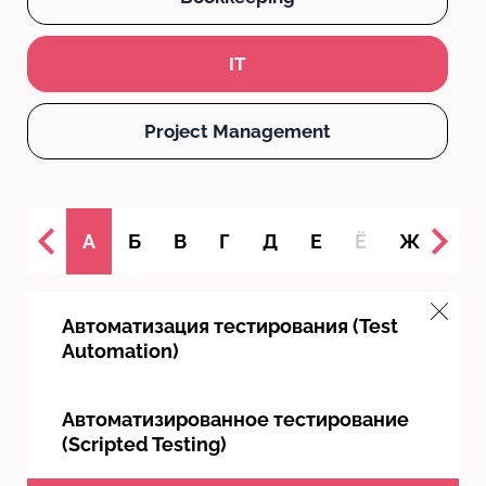
IT
Project Management
А
Б
В
Г
Д
Е
Ё
Ж
З
Автоматизация тестирования (Test
Automation)
Автоматизированное тестирование
(Scripted Testing)