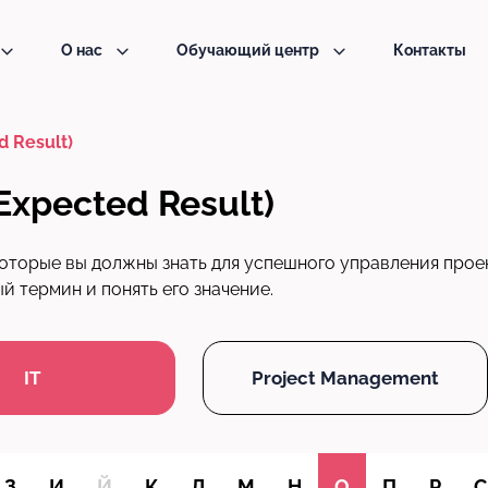
О нас
Обучающий центр
Контакты
 Result)
xpected Result)
оторые вы должны знать для успешного управления прое
 термин и понять его значение.
IT
Project Management
З
И
Й
К
Л
М
Н
О
П
Р
С