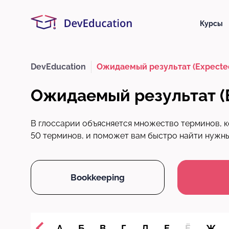
Курсы
DevEducation
Ожидаемый результат (Expected
Ожидаемый результат (E
В глоссарии объясняется множество терминов, к
50 терминов, и поможет вам быстро найти нужный
Bookkeeping
А
Б
В
Г
Д
Е
Ё
Ж