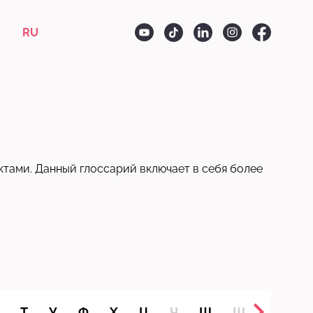
RU
ктами. Данный глоссарий включает в себя более
Т
У
Ф
Х
Ц
Ч
Ш
Щ
Ъ
Ы