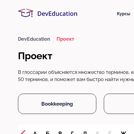
Курсы
DevEducation
Проект
Проект
В глоссарии объясняется множество терминов, к
50 терминов, и поможет вам быстро найти нужный
Bookkeeping
А
Б
В
Г
Д
Е
Ё
Ж