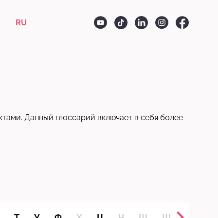
RU
ктами. Данный глоссарий включает в себя более
Т
У
Ф
Х
Ц
Ч
Ш
Щ
Ъ
Ы