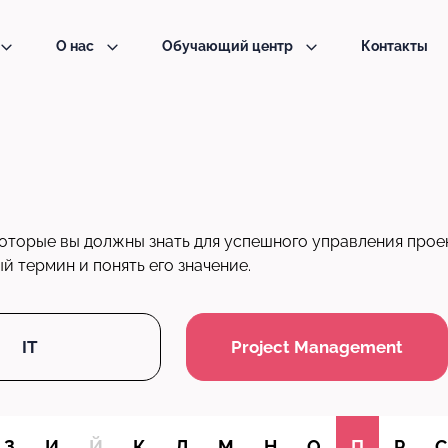
О нас
Обучающий центр
Контакты
оторые вы должны знать для успешного управления прое
 термин и понять его значение.
IT
Project Management
З
И
Й
К
Л
М
Н
О
П
Р
С